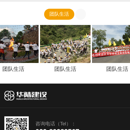
团队生活
团队生活
团队生活
中国（呼和浩特）线下展示及O2O自提店装修项目
紫阳江锦建设项目
团队生活
咨询电话（Tel）：