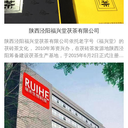
陕西泾阳福兴堂茯茶有限公司
陕西泾阳福兴堂茯茶有限公司依托老字号《福兴堂》的
茯砖茶文化， 2010年筹资兴办，在茯砖茶发源地陕西泾
阳筹备建设茯茶生产基地，于2015年6月2日正式注册，
注册资金300万。注册商标有传承的“泾福茯茶”、“泾灵
茶”、“福咻咻”等。致力于挖掘泾阳茯砖茶这一历史文化
遗产。