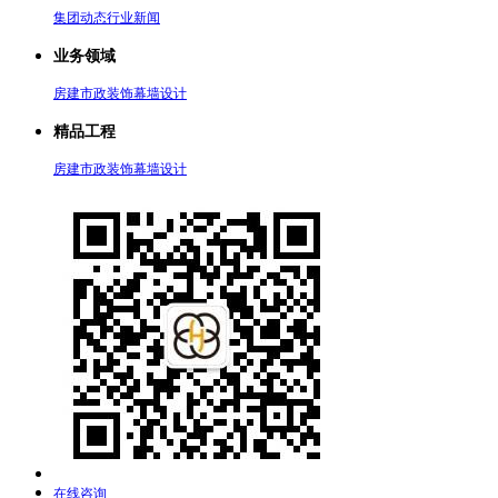
集团动态
行业新闻
业务领域
房建
市政
装饰
幕墙
设计
精品工程
房建
市政
装饰
幕墙
设计
在线咨询